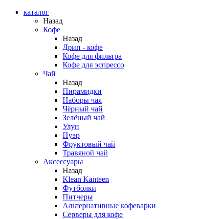
каталог
Назад
Кофе
Назад
Дрип - кофе
Кофе для фильтра
Кофе для эспрессо
Чай
Назад
Пирамидки
Наборы чая
Чёрный чай
Зелёный чай
Улун
Пуэр
Фруктовый чай
Травяной чай
Аксессуары
Назад
Klean Kanteen
Футболки
Питчеры
Альтернативные кофеварки
Серверы для кофе