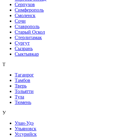
Серпухов
Симферополь
Смоленск
Сочи
Ставрополь
Старый Оскол
Стерлитамак
Сургут
Сызрань
Сыктывкар
Т
Таганрог
Тамбов
Тверь
Тольятти
Тула
Тюмень
У
Улан-Удэ
Ульяновск
Уссурийск