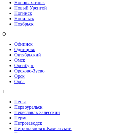
Новошахтинск
Новый Уренгой
Ногинск
Норильск
Ноябрьск
О
Обнинск
Одинцово
Октябрьский
Омск
Оренбург
Орехово-Зуево
Орск
Орёл
П
Пенза
Первоуральск
Переславль-Залесский
Пермь
Петрозаводск
Петропавловск-Камчатский