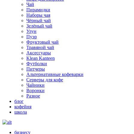
Чай
Пирамидки
Наборы чая
Чёрный чай
Зелёный чай
Улун
Пуэр
Фруктовый чай
Травяной чай
Аксессуары
Klean Kanteen
Футболки
Питчеры
Альтернативные кофеварки
Серверы для кофе
Чайники
Воронки
Разное
блог
кофейня
школа
бизнесу