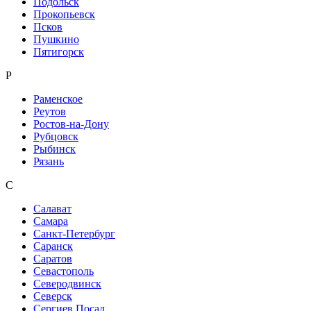
Подольск
Прокопьевск
Псков
Пушкино
Пятигорск
Р
Раменское
Реутов
Ростов-на-Дону
Рубцовск
Рыбинск
Рязань
С
Салават
Самара
Санкт-Петербург
Саранск
Саратов
Севастополь
Северодвинск
Северск
Сергиев Посад