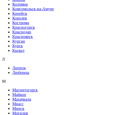
Коломна
Комсомольск-на-Амуре
Копейск
Королев
Кострома
Красногорск
Краснодар
Красноярск
Курган
Курск
Кызыл
Л
Липецк
Люберцы
М
Магнитогорск
Майкоп
Махачкала
Миасс
Минск
Могилев