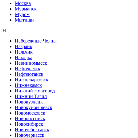
Москва
Мурманск
Муром
Мытищи
Н
Набережные Челны
Назрань
Нальчик
Находка
Невинномысск
Нефтекамск
Нефтеюганск
Нижневартовск
Нижнекамск
Нижний Новгород
Нижний Тагил
Новокузнецк
Новокуйбышевск
Новомосковск
Новороссийск
Новосибирск
Новочебоксарск
Новочеркасск