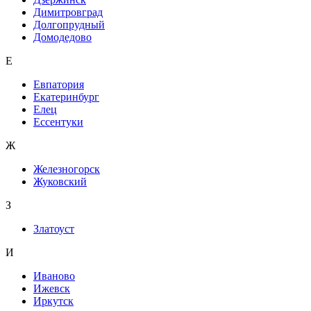
Димитровград
Долгопрудный
Домодедово
Е
Евпатория
Екатеринбург
Елец
Ессентуки
Ж
Железногорск
Жуковский
З
Златоуст
И
Иваново
Ижевск
Иркутск