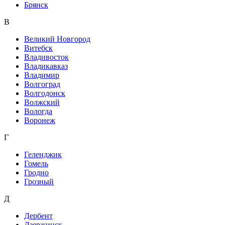
Брянск
В
Великий Новгород
Витебск
Владивосток
Владикавказ
Владимир
Волгоград
Волгодонск
Волжский
Вологда
Воронеж
Г
Геленджик
Гомель
Гродно
Грозный
Д
Дербент
Дзержинск