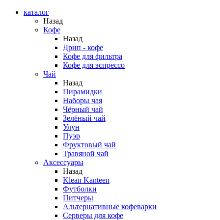
каталог
Назад
Кофе
Назад
Дрип - кофе
Кофе для фильтра
Кофе для эспрессо
Чай
Назад
Пирамидки
Наборы чая
Чёрный чай
Зелёный чай
Улун
Пуэр
Фруктовый чай
Травяной чай
Аксессуары
Назад
Klean Kanteen
Футболки
Питчеры
Альтернативные кофеварки
Серверы для кофе