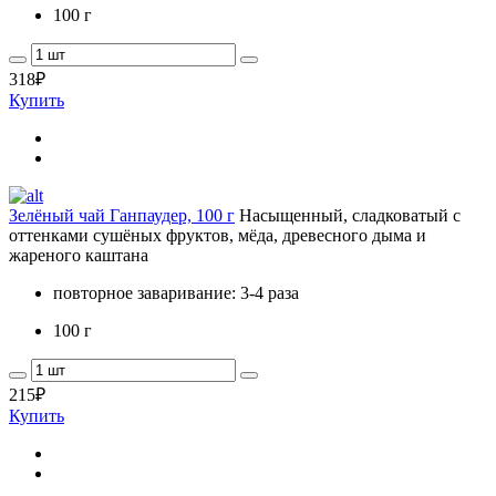
100 г
318
₽
Купить
Зелёный чай Ганпаудер, 100 г
Насыщенный, сладковатый с
оттенками сушёных фруктов, мёда, древесного дыма и
жареного каштана
повторное заваривание: 3-4 раза
100 г
215
₽
Купить