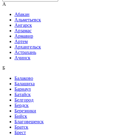
А
Абакан
Альметьевск
Ангарск
Арзамас
Армавир
Артем
Архангельск
Астрахань
Ачинск
Б
Балаково
Балашиха
Барнаул
Батайск
Белгород
Бердск
Березники
Бийск
Благовещенск
Братск
Брест