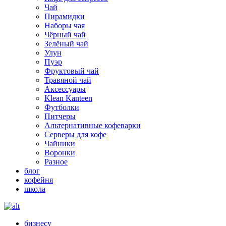
Чай
Пирамидки
Наборы чая
Чёрный чай
Зелёный чай
Улун
Пуэр
Фруктовый чай
Травяной чай
Аксессуары
Klean Kanteen
Футболки
Питчеры
Альтернативные кофеварки
Серверы для кофе
Чайники
Воронки
Разное
блог
кофейня
школа
бизнесу