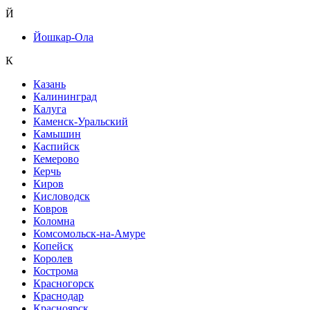
Й
Йошкар-Ола
К
Казань
Калининград
Калуга
Каменск-Уральский
Камышин
Каспийск
Кемерово
Керчь
Киров
Кисловодск
Ковров
Коломна
Комсомольск-на-Амуре
Копейск
Королев
Кострома
Красногорск
Краснодар
Красноярск